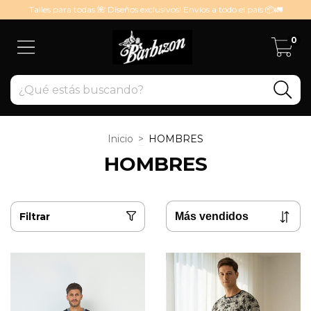
Talles para todas 🌺 Diseños exclusivos! Envíos a todo el país 📦🚛
0
Inicio
>
HOMBRES
HOMBRES
Filtrar