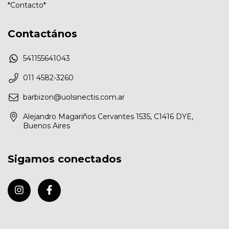
*Contacto*
Contactános
541155641043
011 4582-3260
barbizon@uolsinectis.com.ar
Alejandro Magariños Cervantes 1535, C1416 DYE,
Buenos Aires
Sigamos conectados