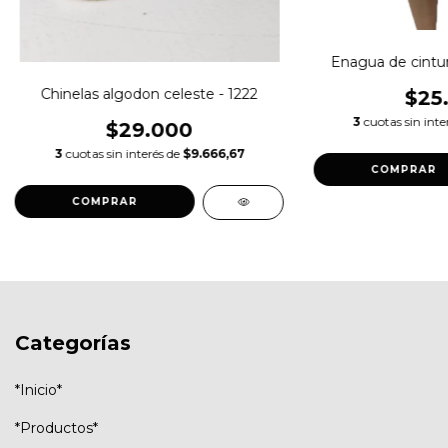
Enagua de cintura
Chinelas algodon celeste - 1222
$25
3
cuotas sin inte
$29.000
3
cuotas sin interés de
$9.666,67
COMPRAR
COMPRAR
Categorías
*Inicio*
*Productos*