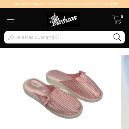
Talles para todas 🌺 Diseños exclusivos! Envíos a todo el país 📦🚛
0