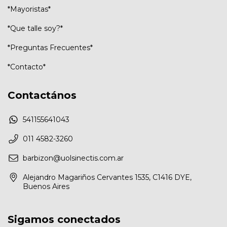
*Mayoristas*
*Que talle soy?*
*Preguntas Frecuentes*
*Contacto*
Contactános
541155641043
011 4582-3260
barbizon@uolsinectis.com.ar
Alejandro Magariños Cervantes 1535, C1416 DYE,
Buenos Aires
Sigamos conectados