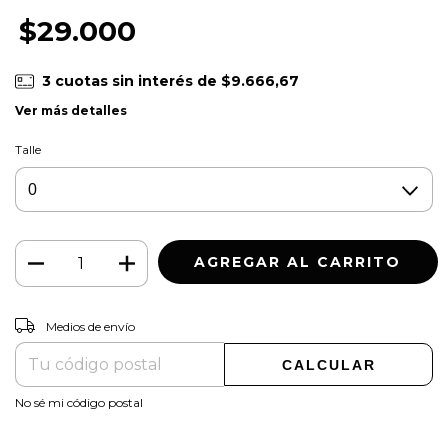
$29.000
3
cuotas sin interés de
$9.666,67
Ver más detalles
Talle
CAMBIAR CP
Entregas para el CP:
Medios de envío
CALCULAR
No sé mi código postal