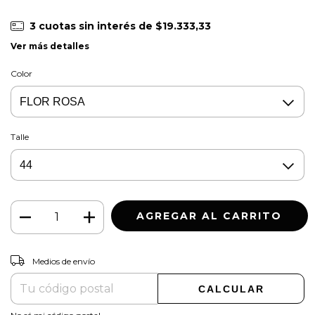
3
cuotas sin interés de
$19.333,33
Ver más detalles
Color
Talle
CAMBIAR CP
Entregas para el CP:
Medios de envío
CALCULAR