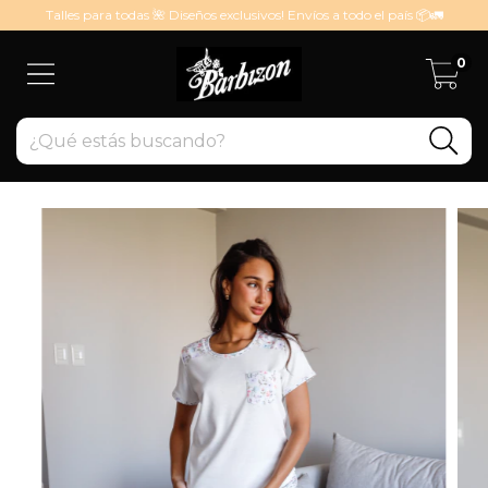
Talles para todas 🌺 Diseños exclusivos! Envíos a todo el país 📦🚛
0