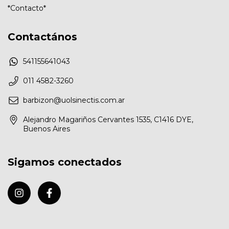
*Contacto*
Contactános
541155641043
011 4582-3260
barbizon@uolsinectis.com.ar
Alejandro Magariños Cervantes 1535, C1416 DYE,
Buenos Aires
Sigamos conectados