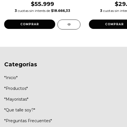
$55.999
$29
3
cuotas sin interés de
$18.666,33
3
cuotas sin inte
COMPRAR
COMPRAR
Categorías
*Inicio*
*Productos*
*Mayoristas*
*Que talle soy?*
*Preguntas Frecuentes*