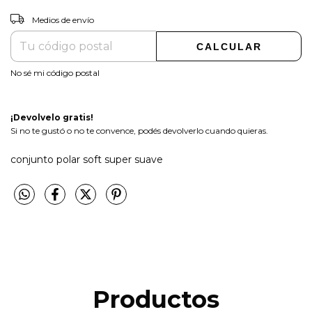
CAMBIAR CP
Entregas para el CP:
Medios de envío
CALCULAR
No sé mi código postal
¡Devolvelo gratis!
Si no te gustó o no te convence, podés devolverlo cuando quieras.
conjunto polar soft super suave
Productos