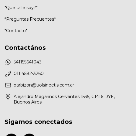
*Que talle soy?*
*Preguntas Frecuentes*
*Contacto*
Contactános
541155641043
011 4582-3260
barbizon@uolsinectis.com.ar
Alejandro Magariños Cervantes 1535, C1416 DYE,
Buenos Aires
Sigamos conectados