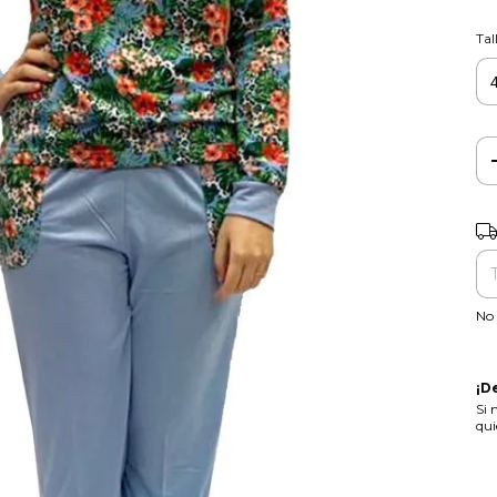
Tal
Ent
No 
¡D
Si 
qui