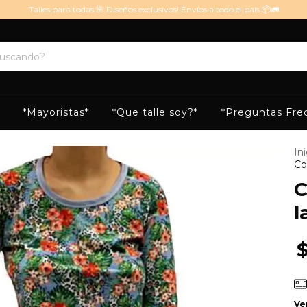
Talles para todas 🌺 Diseños exclusivos! Envíos a todo el país 📦🚛
*Mayoristas*
*Que talle soy?*
*Preguntas Fre
Ini
Co
C
l
Ve