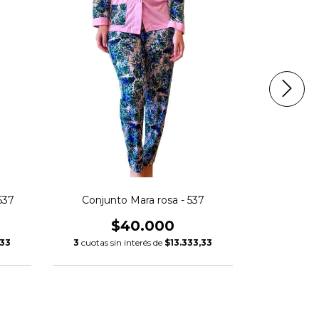
537
Conjunto Mara rosa - 537
Conjunt
$40.000
,33
3
cuotas sin interés de
$13.333,33
3
cuotas s