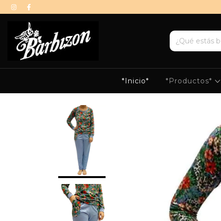
*Inicio*
*Productos*