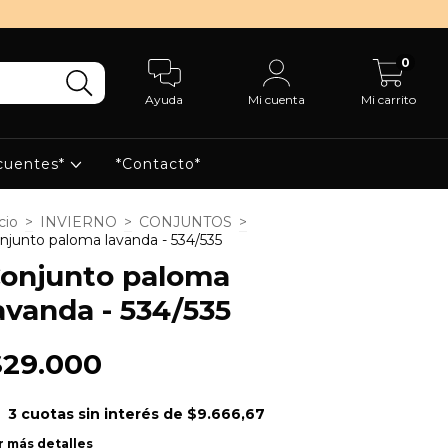
0
Ayuda
Mi cuenta
Mi carrito
cuentes*
*Contacto*
cio
>
INVIERNO
>
CONJUNTOS
>
njunto paloma lavanda - 534/535
onjunto paloma
avanda - 534/535
$29.000
3
cuotas sin interés de
$9.666,67
r más detalles