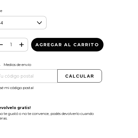
le
CAMBIAR CP
regas para el CP:
Medios de envío
CALCULAR
sé mi código postal
evolvelo gratis!
no te gustó o no te convence, podés devolverlo cuando
eras.