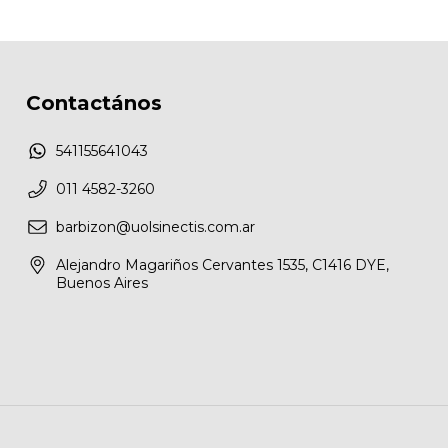
Contactános
541155641043
011 4582-3260
barbizon@uolsinectis.com.ar
Alejandro Magariños Cervantes 1535, C1416 DYE,
Buenos Aires