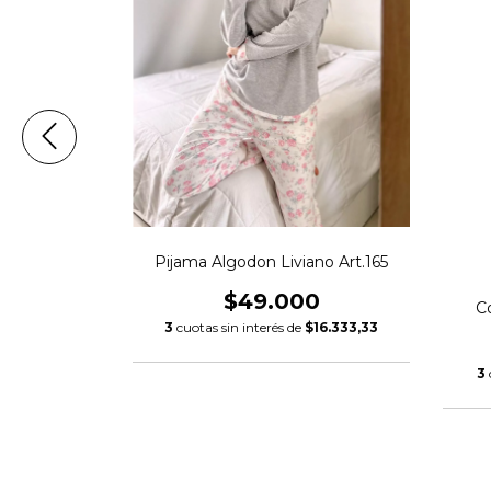
n 535E
Pijama Algodon Liviano Art.165
0
$49.000
Co
$18.333,33
3
cuotas sin interés de
$16.333,33
3